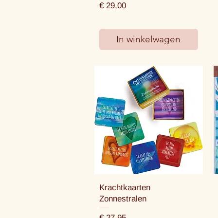
Prijs
€ 29,00
In winkelwagen
Krachtkaarten
Zonnestralen
Prijs
€ 27,95