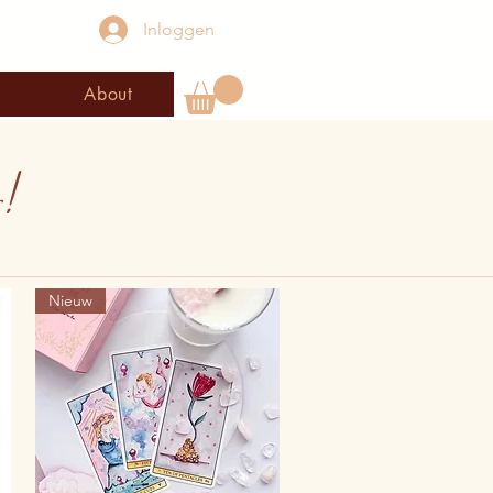
Inloggen
About
!
Nieuw