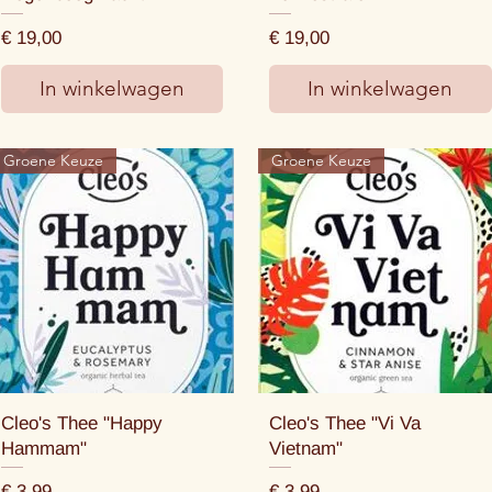
Prijs
Prijs
€ 19,00
€ 19,00
In winkelwagen
In winkelwagen
Groene Keuze
Groene Keuze
Cleo's Thee "Happy
Cleo's Thee "Vi Va
Hammam"
Vietnam"
Prijs
Prijs
€ 3,99
€ 3,99