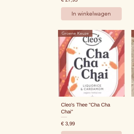
In winkelwagen
Groene Keuze
Cleo's Thee "Cha Cha
Chai"
Prijs
€ 3,99