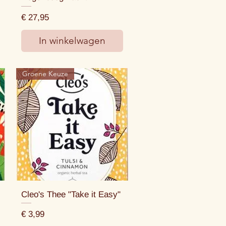
Prijs
€ 27,95
In winkelwagen
Groene Keuze
Cleo's Thee "Take it Easy"
Prijs
€ 3,99