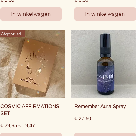
In winkelwagen
In winkelwagen
Afgeprijsd
COSMIC AFFIRMATIONS
Remember Aura Spray
SET
Prijs
€ 27,50
Normale prijs
Verkoopprijs
€ 29,95
€ 19,47