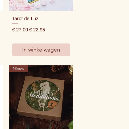
Tarot de Luz
Normale prijs
Verkoopprijs
€ 27,00
€ 22,95
In winkelwagen
Nieuw