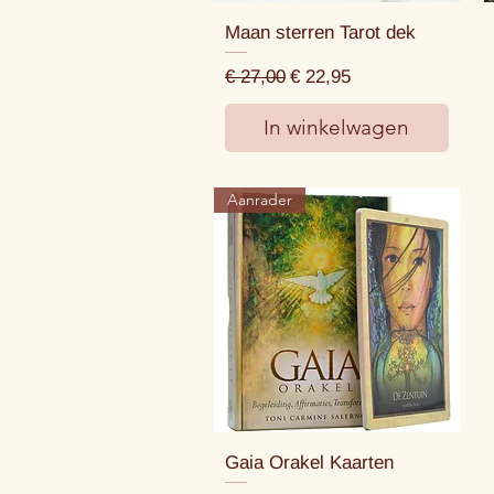
Maan sterren Tarot dek
Normale prijs
Verkoopprijs
€ 27,00
€ 22,95
In winkelwagen
Aanrader
Gaia Orakel Kaarten