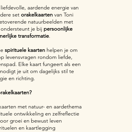
liefdevolle, aardende energie van
ndere set
orakelkaarten
van Toni
betoverende natuurbeelden met
 ondersteunt je bij
persoonlijke
nnerlijke transformatie
.
de
spirituele kaarten
helpen je om
p levensvragen rondom liefde,
enspad. Elke kaart fungeert als een
nodigt je uit om dagelijks stil te
gie en richting.
rakelkaarten?
lkaarten met natuur- en aardethema
tuele ontwikkeling en zelfreflectie
 voor groei en bewust leven
rituelen en kaartlegging