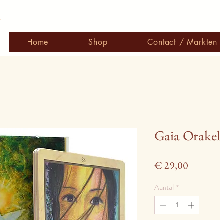
r
Home
Shop
Contact / Markten
Gaia Orakel
Prijs
€ 29,00
Aantal
*