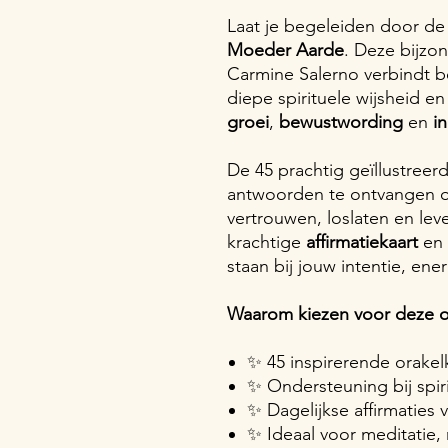
Laat je begeleiden door de 
Moeder Aarde
. Deze bijzo
Carmine Salerno verbindt 
diepe spirituele wijsheid en
groei
,
bewustwording
en
i
De 45 prachtig geïllustreer
antwoorden te ontvangen o
vertrouwen, loslaten en lev
krachtige
affirmatiekaart
en 
staan bij jouw intentie, ener
Waarom kiezen voor deze o
✨ 45 inspirerende orake
✨ Ondersteuning bij spiri
✨ Dagelijkse affirmaties
✨ Ideaal voor meditatie, 