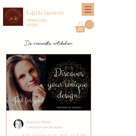
Earth Dancer
TRAVELING
STORE
De nieuwste artikelen
Suzanne Eltink
1 minuten om te lezen