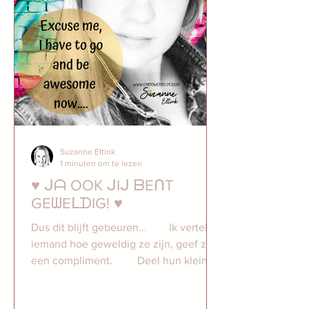
Suzanne Eltink
1 minuten om te lezen
♥ ᒍᗩ OOK ᒍIᒍ ᗷEᑎT
GEᗯEᒪᗪIG! ♥⠀
Dus dit blijft gebeuren...⠀ ⠀ Ik vertel
iemand hoe geweldig ze zijn, geef ze
een compliment. ⠀ ⠀ Deel hun kleine
of grote prestaties met...