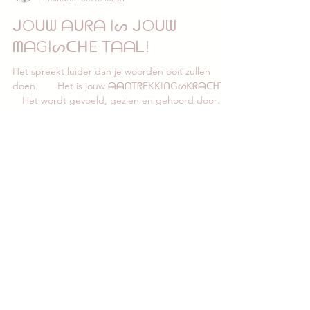
Suzanne Eltink
1 minuten om te lezen
ᒍOᑌᗯ ᗩᑌᖇᗩ Iᔕ ᒍOᑌᗯ
ᗰᗩGIᔕᑕᕼE Tᗩᗩᒪ!⠀
Het spreekt luider dan je woorden ooit zullen
doen.⠀ ⠀ Het is jouw ᗩᗩᑎTᖇEKKIᑎGᔕKᖇᗩᑕᕼT.⠀
⠀ Het wordt gevoeld, gezien en gehoord door
de...