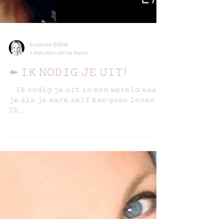
Suzanne Eltink
1 minuten om te lezen
⤁ 𝙸𝙺 𝙽𝙾𝙳𝙸𝙶 𝙹𝙴 𝚄𝙸𝚃!
⠀ 𝙸𝚔 𝚗𝚘𝚍𝚒𝚐 𝚓𝚎 𝚞𝚒𝚝 𝚒𝚗 𝚎𝚎𝚗 𝚠𝚎𝚛𝚎𝚕𝚍 𝚠𝚊𝚊𝚛
𝚓𝚎 𝚊𝚕𝚜 𝚓𝚎 𝚠𝚊𝚛𝚎 𝚣𝚎𝚕𝚏 𝚔𝚊𝚗 𝚐𝚊𝚊𝚗 𝚕𝚎𝚟𝚎𝚗.⠀
𝙸𝚔...