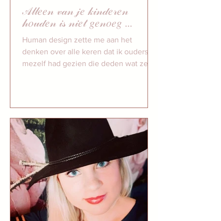
𝒜𝓁𝓁𝑒𝑒𝓃 𝓋𝒶𝓃 𝒿𝑒 𝓀𝒾𝓃𝒹𝑒𝓇𝑒𝓃
𝒽𝑜𝓊𝒹𝑒𝓃 𝒾𝓈 𝓃𝒾𝑒𝓉 𝑔𝑒𝓃𝑜𝑒𝑔 ...
Human design zette me aan het
denken over alle keren dat ik ouders en
mezelf had gezien die deden wat ze
dachten dat het beste was voor...