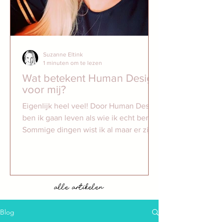
Suzanne Eltink
1 minuten om te lezen
Wat betekent Human Design
voor mij?
Eigenlijk heel veel! Door Human Design
ben ik gaan leven als wie ik echt ben.
Sommige dingen wist ik al maar er zijn
ook nieuwe dingen...
alle artikelen
Blog