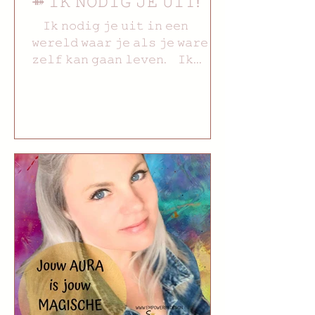
⤁ 𝙸𝙺 𝙽𝙾𝙳𝙸𝙶 𝙹𝙴 𝚄𝙸𝚃!
⠀ 𝙸𝚔 𝚗𝚘𝚍𝚒𝚐 𝚓𝚎 𝚞𝚒𝚝 𝚒𝚗 𝚎𝚎𝚗
𝚠𝚎𝚛𝚎𝚕𝚍 𝚠𝚊𝚊𝚛 𝚓𝚎 𝚊𝚕𝚜 𝚓𝚎 𝚠𝚊𝚛𝚎
𝚣𝚎𝚕𝚏 𝚔𝚊𝚗 𝚐𝚊𝚊𝚗 𝚕𝚎𝚟𝚎𝚗.⠀ 𝙸𝚔...