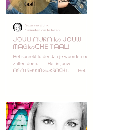
Suzanne Eltink
1 minuten om te lezen
ᒍOᑌᗯ ᗩᑌᖇᗩ Iᔕ ᒍOᑌᗯ
ᗰᗩGIᔕᑕᕼE Tᗩᗩᒪ!⠀
Het spreekt luider dan je woorden ooit
zullen doen.⠀ ⠀ Het is jouw
ᗩᗩᑎTᖇEKKIᑎGᔕKᖇᗩᑕᕼT.⠀ ⠀ Het
wordt gevoeld, gezien en gehoord door
de...