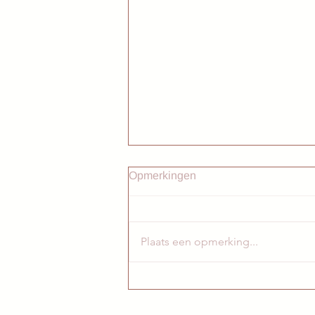
Opmerkingen
Plaats een opmerking...
⤁ 𝙸𝙺 𝙽𝙾𝙳𝙸𝙶 𝙹𝙴 𝚄𝙸𝚃!