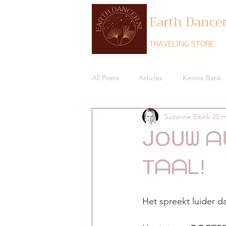
Earth Dance
TRAVELING STORE
All Posts
Articles
Kennis Bank
Suzanne Eltink
25 m
ᒍOᑌᗯ ᗩ
Tᗩᗩᒪ!⠀
Het spreekt luider d
⠀