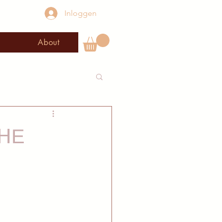
Inloggen
About
ᕼE