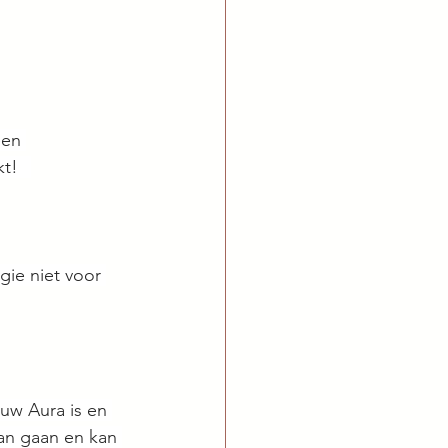
een 
kt!⠀
gie niet voor 
uw Aura is en 
kan gaan en kan 