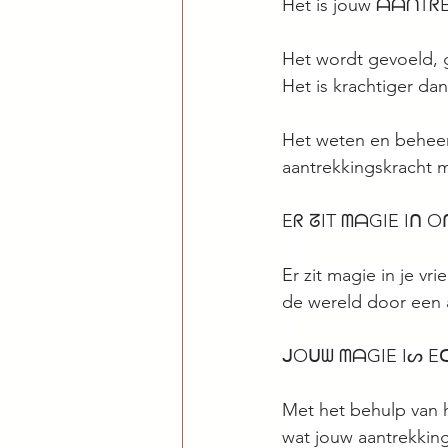
Het is jouw ᗩᗩᑎT
⠀
Het wordt gevoeld,
Het is krachtiger dan
Het weten en beheers
aantrekkingskracht 
⠀
Eᖇ ᘔIT ᗰᗩGIE Iᑎ 
⠀⠀
Er zit magie in je vr
de wereld door een a
⠀
ᒍOᑌᗯ ᗰᗩGIE Iᔕ Eᑕ
⠀
Met het behulp van h
wat jouw aantrekking