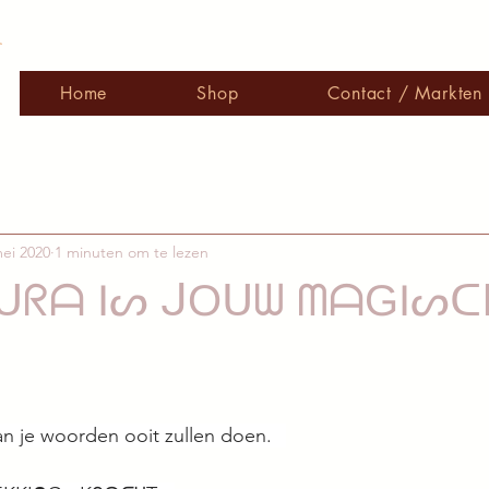
r
Home
Shop
Contact / Markten
ei 2020
1 minuten om te lezen
ᑌᖇᗩ Iᔕ ᒍOᑌᗯ ᗰᗩGIᔕᑕ
an je woorden ooit zullen doen.⠀