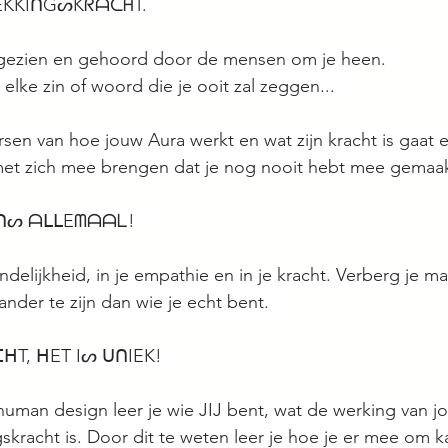
ᖇEKKIᑎGᔕKᖇᗩᑕᕼT.⠀
 gezien en gehoord door de mensen om je heen.⠀
 elke zin of woord die je ooit zal zeggen...⠀
en van hoe jouw Aura werkt en wat zijn kracht is gaat 
met zich mee brengen dat je nog nooit hebt mee gemaa
Oᑎᔕ ᗩᒪᒪEᗰᗩᗩᒪ! ⠀⠀
iendelijkheid, in je empathie en in je kracht. Verberg je ma
nder te zijn dan wie je echt bent. ⠀
ᕼT, ᕼET Iᔕ ᑌᑎIEK!⠀
uman design leer je wie JIJ bent, wat de werking van jo
skracht is. Door dit te weten leer je hoe je er mee om 