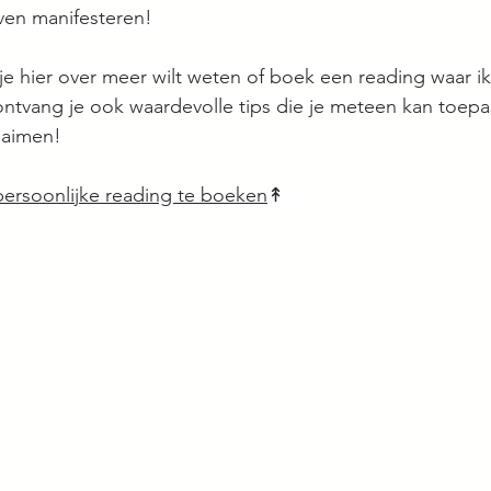
leven manifesteren!⠀
e hier over meer wilt weten of boek een reading waar ik 
j ontvang je ook waardevolle tips die je meteen kan toe
laimen!
 persoonlijke reading te boeken
↟⠀