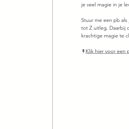
je veel magie in je 
⠀
Stuur me een pb als j
tot Z uitleg. Daarbi
krachtige magie te c
⠀
↟
Klik hier voor een